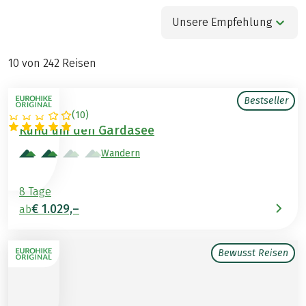
Unsere Empfehlung
10
von
242
Reisen
Bestseller
(
10
)
ITALIEN
Rund um den Gardasee
Wandern
8 Tage
€ 1.029,–
ab
Bewusst Reisen