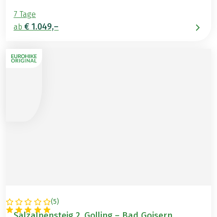
7 Tage
€ 1.049,–
ab
(
5
)
ÖSTERREICH
Salzalpensteig 2, Golling – Bad Goisern