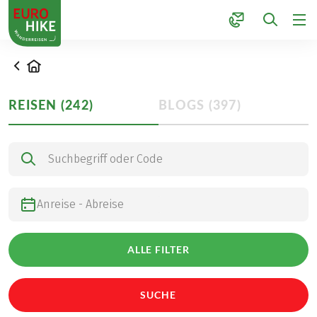
1
Startseite
REISEN
(
242
)
BLOGS
(
397
)
Nach Touren suchen
ALLE FILTER
SUCHE