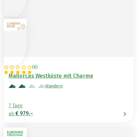
(
8
)
SPANIEN
Mallorcas Westküste mit Charme
Wandern
7 Tage
€ 979,–
ab