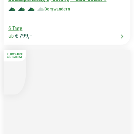
Bergwandern
6 Tage
€ 799,–
ab