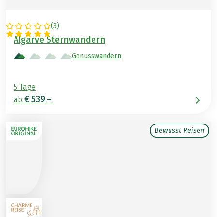
(
3
)
PORTUGAL
Algarve Sternwandern
Genusswandern
5 Tage
€ 539,–
ab
Bewusst Reisen