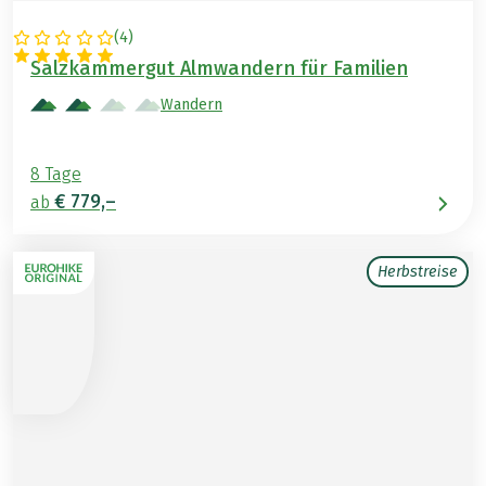
(
4
)
ÖSTERREICH
Salzkammergut Almwandern für Familien
Wandern
8 Tage
€ 779,–
ab
Herbstreise