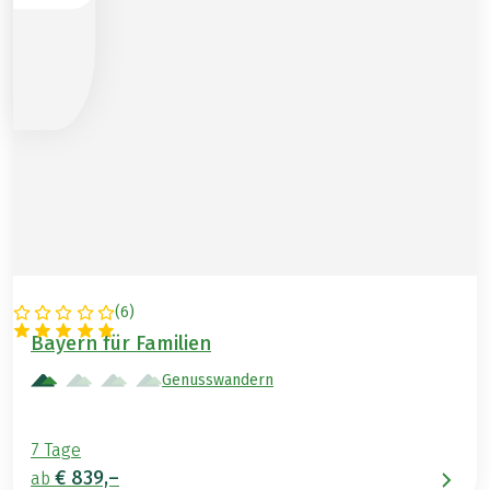
(
6
)
DEUTSCHLAND
Bayern für Familien
Genusswandern
7 Tage
€ 839,–
ab