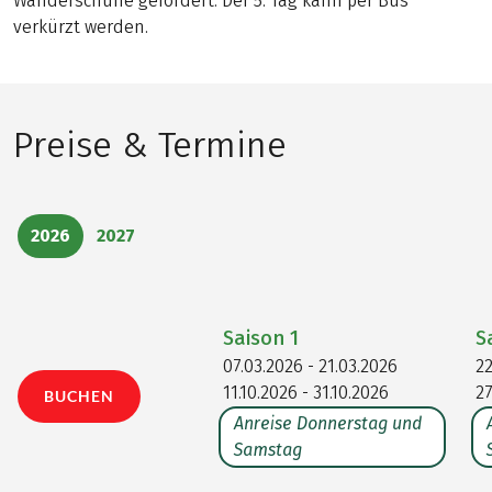
Wanderschuhe gefordert. Der 5. Tag kann per Bus
verkürzt werden.
Preise & Termine
2026
2027
Saison
1
S
07.03.2026 - 21.03.2026
22
11.10.2026 - 31.10.2026
27
BUCHEN
Anreise Donnerstag und
Samstag