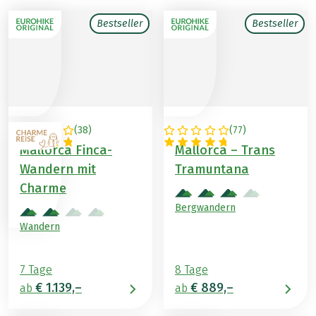
Bestseller
Bestseller
(
38
)
(
77
)
SPANIEN
SPANIEN
Mallorca Finca-
Mallorca – Trans
Wandern mit
Tramuntana
Charme
Bergwandern
Wandern
7 Tage
8 Tage
€ 1.139,–
€ 889,–
ab
ab