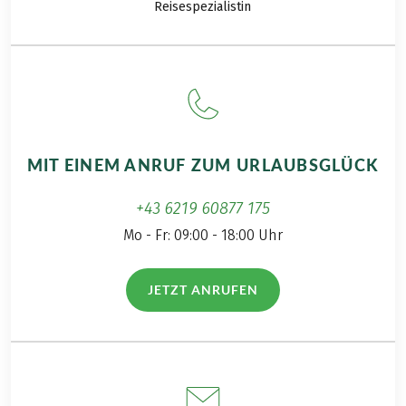
Gedrucktes Routenbuch, pro Zimmer € 20,-
Reisespezialistin
enthalten!
Busfahrten: Cala Llombards – Colònia de Sant
Jordi, ca. € 5,-, Cala Mesquida – Cala Ratjada, ca. €
3,-, Can Picafort – Port d`Alcúdia, ca. € 5,-
Weitere wichtige Informationen gemäß
Pauschalreisegesetz finden Sie
hier
!
MIT EINEM ANRUF ZUM URLAUBSGLÜCK
+43 6219 60877 175
Mo - Fr: 09:00 - 18:00 Uhr
JETZT ANRUFEN
(LINK ÖFFNET IN NEUEM TAB)