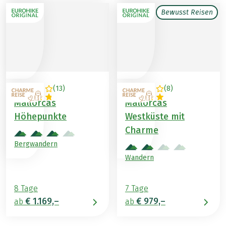
Bewusst Reisen
(
13
)
(
8
)
SPANIEN
SPANIEN
Mallorcas
Mallorcas
Höhepunkte
Westküste mit
Charme
Bergwandern
Wandern
8 Tage
7 Tage
€ 1.169,–
€ 979,–
ab
ab