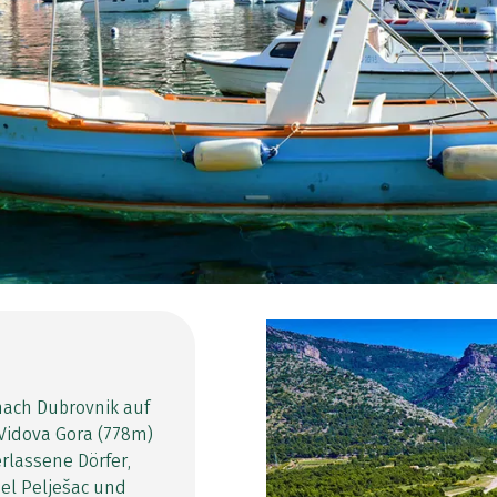
nach Dubrovnik auf
 Vidova Gora (778m)
rlassene Dörfer,
sel Pelješac und