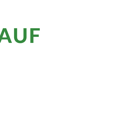
LAUF
im
O-Weltkulturerbe und die Insel Hvar der
erkunden Sie die magische Altstadt und
en Sie den Blick auf die Küste!