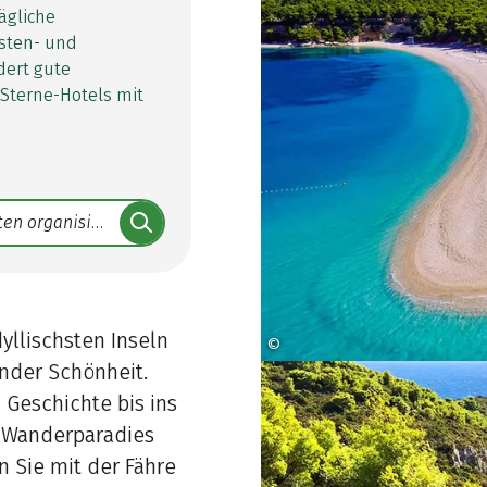
ägliche
sten- und
dert gute
-Sterne-Hotels mit
yllischsten Inseln
©
Tuul and Bruno Morandi
ender Schönheit.
 Geschichte bis ins
n Wanderparadies
 Sie mit der Fähre