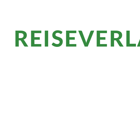
REISEVER
Überblick
Ihr Startpunkt Split ist seit 1979 UNESC
sonnigste Punkt Europas. In Dubrovnik 
nach dem Aufstieg zum Sveti Ilija genieß