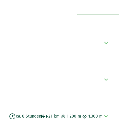
ALLE AUSKLAPPEN
tenstadt, bekannt für moderne Architektur und
 in die Region Swanetien im faszinierenden
ca. 8 Stunden
21 km
1.200 m
1.300 m