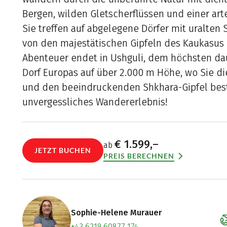
Bergen, wilden Gletscherflüssen und einer art
Sie treffen auf abgelegene Dörfer mit uralten 
von den majestätischen Gipfeln des Kaukasus 
Abenteuer endet in Ushguli, dem höchsten d
Dorf Europas auf über 2.000 m Höhe, wo Sie di
und den beeindruckenden Shkhara-Gipfel bes
unvergessliches Wandererlebnis!
€ 1.599,–
ab
JETZT BUCHEN
PREIS BERECHNEN
Sophie-Helene Murauer
+43 6219 60877 174