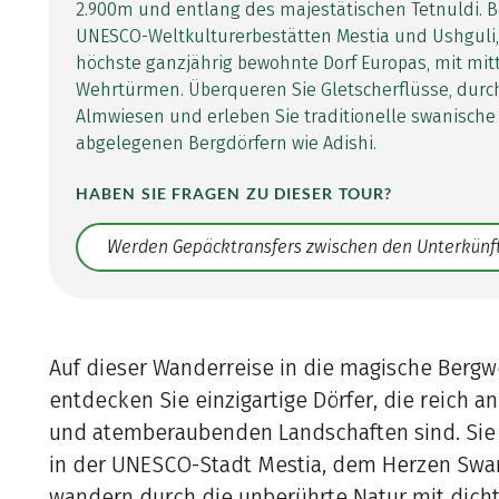
2.900m und entlang des majestätischen Tetnuldi. B
UNESCO-Weltkulturerbestätten Mestia und Ushguli,
höchste ganzjährig bewohnte Dorf Europas, mit mitt
Wehrtürmen. Überqueren Sie Gletscherflüsse, durc
Almwiesen und erleben Sie traditionelle swanische
abgelegenen Bergdörfern wie Adishi.
HABEN SIE FRAGEN ZU DIESER TOUR?
Translate: a11y.faq.search
Auf dieser Wanderreise in die magische Bergw
entdecken Sie einzigartige Dörfer, die reich an
und atemberaubenden Landschaften sind. Sie 
in der UNESCO-Stadt Mestia, dem Herzen Swa
wandern durch die unberührte Natur mit dich