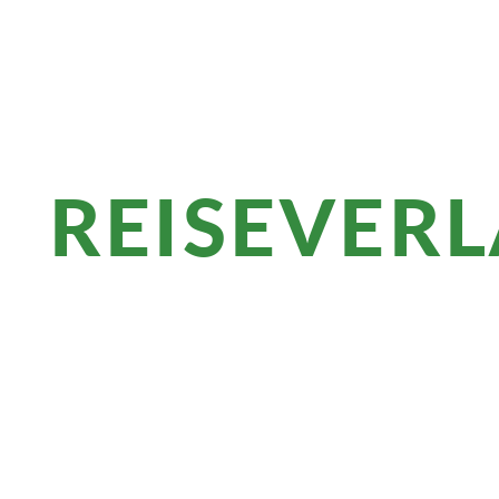
REISEVER
Überblick
Mächtige Bergkulissen erwarten Sie am 
majestätischen Tetnuldi. In Mestia sehe
traditionellen Adishi genießen Sie swan