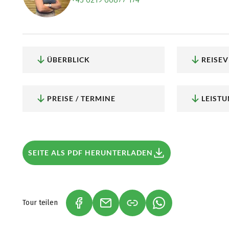
Zum Konta
Termin ve
ÜBERBLICK
REISE
PREISE / TERMINE
LEISTU
SEITE ALS PDF HERUNTERLADEN
Tour teilen
(LINK ÖFFNET IN NEUEM TAB)
(LINK ÖFFNET IN NEUEM TAB)
(LINK ÖFFNET IN 