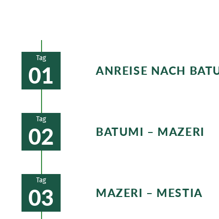
Tag
01
ANREISE NACH BAT
Abholung vom Flughafen und Trans
subtropisches Klima.
Tag
02
BATUMI – MAZERI
Am Vormittag haben Sie noch etwa
Kaukasusgebirge.
Tag
03
MAZERI – MESTIA