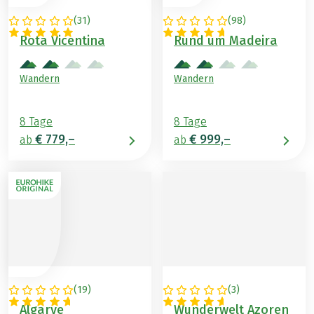
(
31
)
(
98
)
PORTUGAL
PORTUGAL
Rota Vicentina
Rund um Madeira
Wandern
Wandern
8 Tage
8 Tage
€ 779,–
€ 999,–
ab
ab
(
19
)
(
3
)
PORTUGAL
PORTUGAL
Algarve
Wunderwelt Azoren