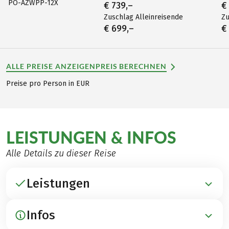
PO-AZWPP-12X
€ 739,–
€
Zuschlag Alleinreisende
Zu
€ 699,–
€
ALLE PREISE ANZEIGEN
PREIS BERECHNEN
Preise pro Person in EUR
LEISTUNGEN & INFOS
Alle Details zu dieser Reise
Leistungen
Infos
ENTHALTEN