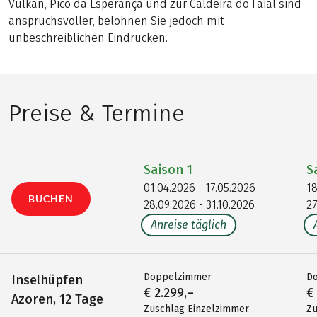
Vulkan, Pico da Esperança und zur Caldeira do Faial sind
anspruchsvoller, belohnen Sie jedoch mit
unbeschreiblichen Eindrücken.
Preise & Termine
Saison
1
S
01.04.2026 - 17.05.2026
18
BUCHEN
28.09.2026 - 31.10.2026
27
Anreise täglich
Doppelzimmer
D
Inselhüpfen
€ 2.299,–
€
Azoren, 12 Tage
Zuschlag Einzelzimmer
Zu