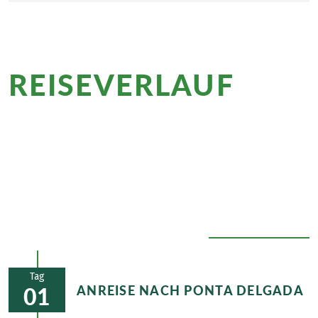
REISEVERLAUF
im
Überblick
Unvergessliche Naturerlebnisse erwarten Sie auf
den Azoren: wilde Landschaften auf São Jorge, der
imposante Vulkan auf Pico und beeindruckende
Ausblicke von der Caldeira auf Faial.
ALLE AUSKLAPPEN
Tag
ANREISE NACH PONTA DELGADA
01