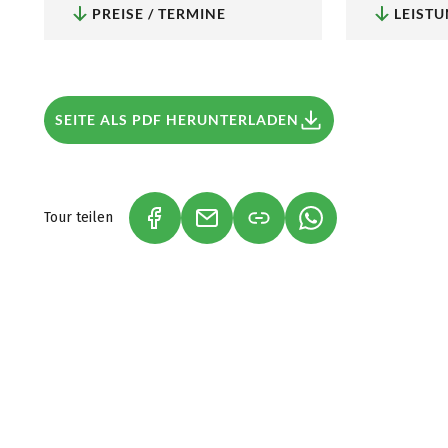
PREISE / TERMINE
LEISTU
SEITE ALS PDF HERUNTERLADEN
Tour teilen
(LINK ÖFFNET IN NEUEM TAB)
(LINK ÖFFNET IN NEUEM TAB)
(LINK ÖFFNET IN 