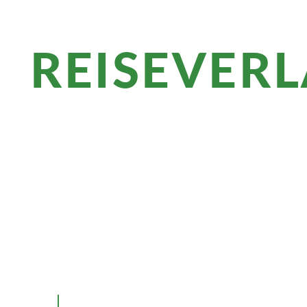
REISEVER
Überblick
Die Schönheit Korsikas verzaubert alle S
köstliche Küche und atemberaubende Na
Golf von Porto.