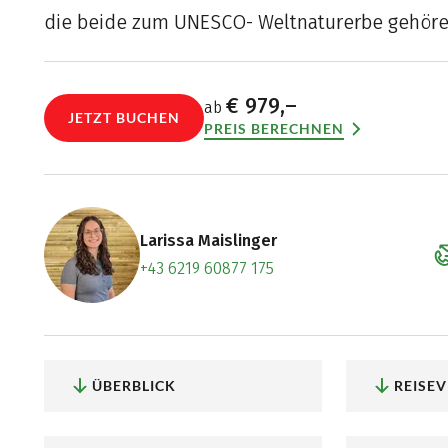
die beide zum UNESCO- Weltnaturerbe gehöre
€ 979,–
ab
JETZT BUCHEN
PREIS BERECHNEN
Larissa Maislinger
+43 6219 60877 175
Zum Konta
Termin ve
ÜBERBLICK
REISE