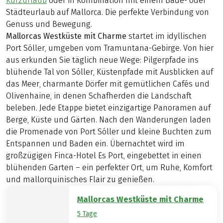
Kurzurlaub
oder in Kombination mit einem Bade- oder
Städteurlaub auf Mallorca. Die perfekte Verbindung von
Genuss und Bewegung.
Mallorcas Westküste mit Charme
startet im idyllischen
Port Sóller, umgeben vom Tramuntana-Gebirge. Von hier
aus erkunden Sie täglich neue Wege: Pilgerpfade ins
blühende Tal von Sóller, Küstenpfade mit Ausblicken auf
das Meer, charmante Dörfer mit gemütlichen Cafés und
Olivenhaine, in denen Schafherden die Landschaft
beleben. Jede Etappe bietet einzigartige Panoramen auf
Berge, Küste und Gärten. Nach den Wanderungen laden
die Promenade von Port Sóller und kleine Buchten zum
Entspannen und Baden ein. Übernachtet wird im
großzügigen Finca-Hotel Es Port, eingebettet in einen
blühenden Garten – ein perfekter Ort, um Ruhe, Komfort
und mallorquinisches Flair zu genießen.
Mallorcas Westküste mit Charme
5 Tage