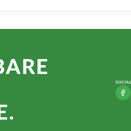
BARE
SOCIA
(LI
.