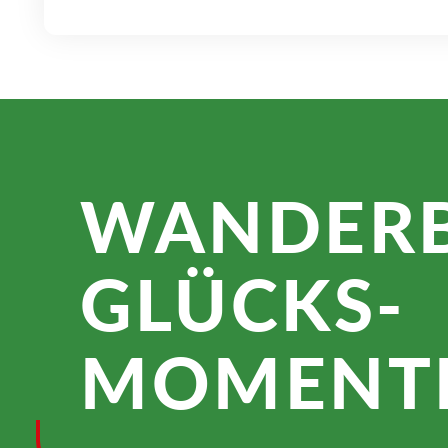
WANDER­
GLÜCKS­
MOMENTE