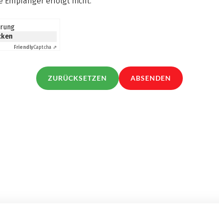
 Empfänger erfolgt nicht.
*
erung
icken
Friendly
Captcha ⇗
ZURÜCKSETZEN
ABSENDEN