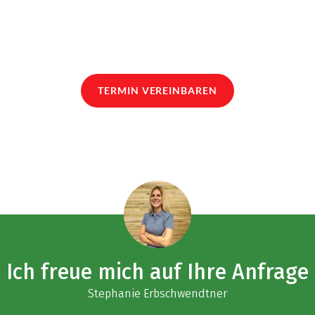
TERMIN VEREINBAREN
Ich freue mich auf Ihre Anfrage
Stephanie Erbschwendtner