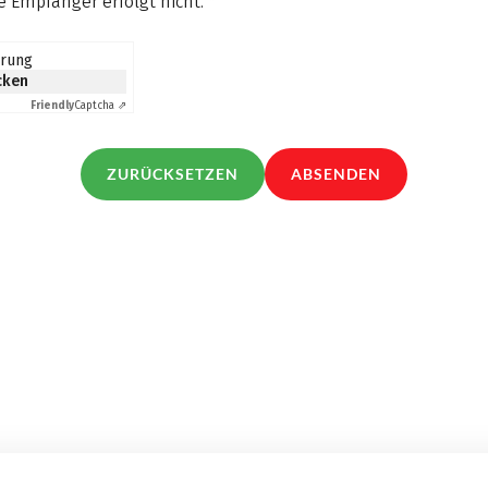
 Empfänger erfolgt nicht.
*
erung
icken
Friendly
Captcha ⇗
ZURÜCKSETZEN
ABSENDEN