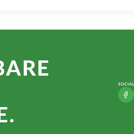
BARE
SOCIA
(LI
.