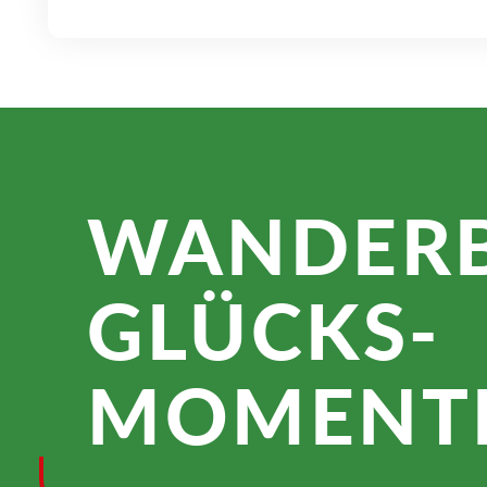
WANDER­
GLÜCKS­
MOMENTE