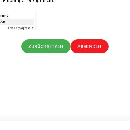
 Empfänger erfolgt nicht.
*
erung
icken
Friendly
Captcha ⇗
ZURÜCKSETZEN
ABSENDEN