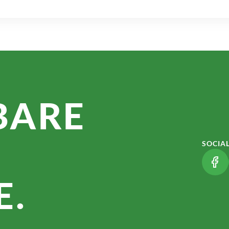
BARE
SOCIA
(LI
.