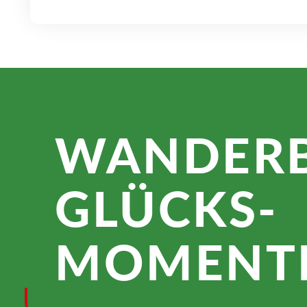
WANDER­
GLÜCKS­
MOMENTE