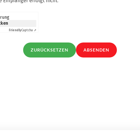
 Empfänger erfolgt nicht.
*
erung
icken
Friendly
Captcha ⇗
ZURÜCKSETZEN
ABSENDEN