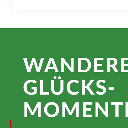
WANDER­
GLÜCKS­
MOMENTE