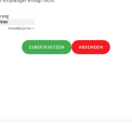
 Empfänger erfolgt nicht.
*
erung
icken
Friendly
Captcha ⇗
ZURÜCKSETZEN
ABSENDEN