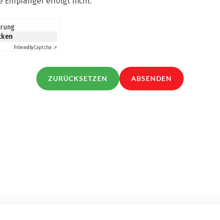
 Empfänger erfolgt nicht.
*
erung
icken
Friendly
Captcha ⇗
ZURÜCKSETZEN
ABSENDEN