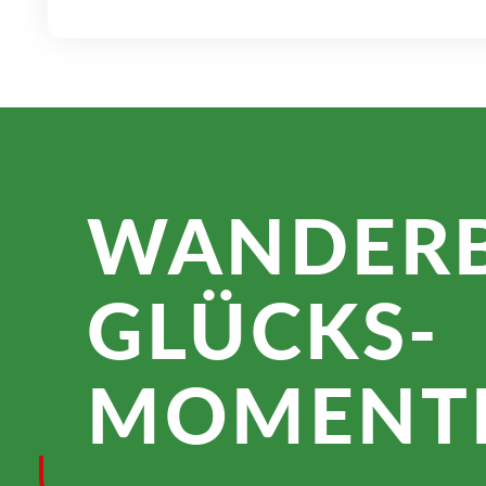
WANDER­
GLÜCKS­
MOMENTE