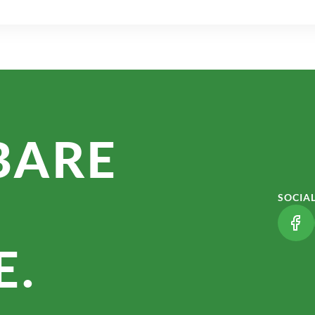
BARE
SOCIA
(LI
.