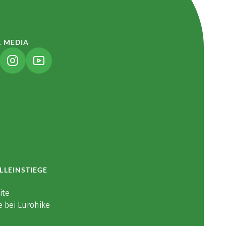
L MEDIA
NK ÖFFNET IN NEUEM TAB)
(LINK ÖFFNET IN NEUEM TAB)
(LINK ÖFFNET IN NEUEM TAB)
LLEINSTIEGE
ite
e bei Eurohike